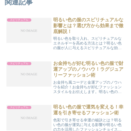
関連記事
明るい色の服のスピリチュアルな
スピリチュアル
影響とは？選び方から効果まで徹
底解説！
明るい色を取り入れ、スピリチュアルな
エネルギーを高める方法とは？明るい色
の服が人に与えるスピリチュアルな効果
や明るい色を生活に取り入れる実践的方
法を解説します。
お金持ちが好む明るい色の服で財
スピリチュアル
運アップのノウハウ！ラグジュア
リーファッション術
お金持ち風コーデと金運アップのノウハ
ウを紹介！お金持ちが好むファッション
スタイルをお伝えします。明るい色の服
の選び方からトレンドファッションのコ
ツまで、豊かさを引き寄せる秘訣も公
開。
明るい色の服で運気を変える！幸
スピリチュアル
運を引き寄せるファッション術
色彩で引き寄せる幸運の秘訣とは？明る
い色の服が運気に与える影響や明るい色
の力を活用したファッションチョイスを