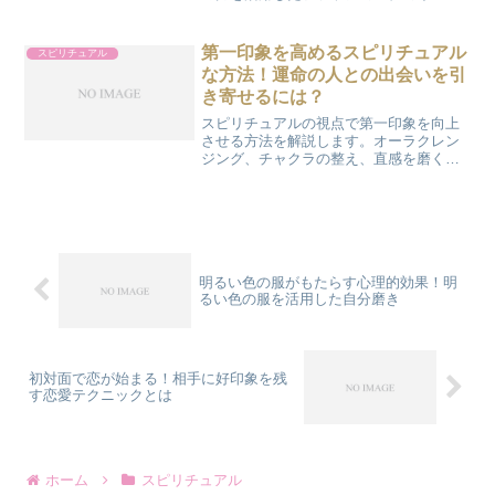
解説します。明るい色の服と風水の関係
から運気アップへのアプローチ方法を紹
介します。
第一印象を高めるスピリチュアル
スピリチュアル
な方法！運命の人との出会いを引
き寄せるには？
スピリチュアルの視点で第一印象を向上
させる方法を解説します。オーラクレン
ジング、チャクラの整え、直感を磨くテ
クニックで内面から輝く方法をお伝えし
ます。
明るい色の服がもたらす心理的効果！明
るい色の服を活用した自分磨き
初対面で恋が始まる！相手に好印象を残
す恋愛テクニックとは
ホーム
スピリチュアル