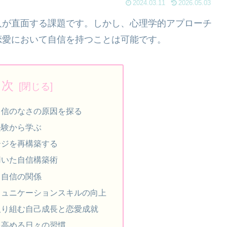
2024.03.11
2026.05.03
人が直面する課題です。しかし、心理学的アプローチ
恋愛において自信を持つことは可能です。
目次
自信のなさの原因を探る
経験から学ぶ
ージを再構築する
用いた自信構築術
と自信の関係
ミュニケーションスキルの向上
取り組む自己成長と恋愛成就
を高める日々の習慣